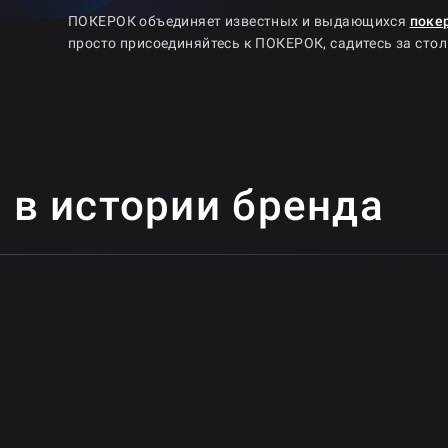
ПОКЕРОК объединяет известных и выдающихся
поке
просто присоединяйтесь к ПОКЕРОК, садитесь за столы
в истории бренда