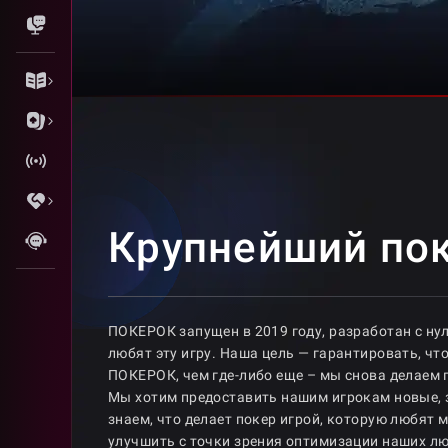
Крупнейший пок
ПОКЕРОК запущен в 2019 году, разработан с ну
любят эту игру. Наша цель — гарантировать, ч
ПОКЕРОК, чем где-либо еще – мы снова делаем 
Мы хотим предоставить нашим игрокам новые, з
знаем, что делает покер игрой, которую любят м
улучшить с точки зрения оптимизации наших л