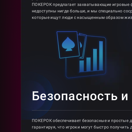
ПОКЕРОК предлагает захватывающие игровые ф
недоступны нигде больше, и мы специально сос
которые ищут люди с насыщенным образом жиз
Безопасность и
ПОКЕРОК обеспечивает безопасные и простые д
гарантируя, что игроки могут быстро получить 